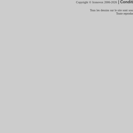
|
Condit
Copyright © Iconovox 2006-2026
Tous les dessins sur le site sont sous
Toute reproduc