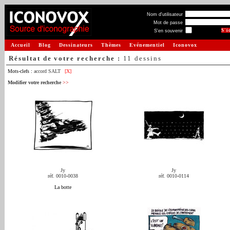
Nom d'utilisateur
Mot de passe
S'en souvenir
Accueil
Blog
Dessinateurs
Thèmes
Evénementiel
Iconovox
Résultat de votre recherche :
11 dessins
Mots-clefs :
accord SALT
[X]
Modifier votre recherche
>>
Jy
Jy
réf. 0010-0038
réf. 0010-0114
La botte