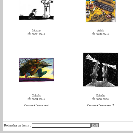
Lécroart
Adele
réf. 0004-0218
réf. 0026-0219
Gaüzère
Gaüzère
réf. 0001-0315
réf. 0001-0365
Course à l'armement
Course à l'armement 2
Rechercher un dessin
: