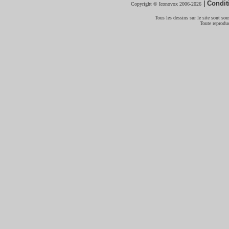
|
Condit
Copyright © Iconovox 2006-2026
Tous les dessins sur le site sont sous
Toute reproduc