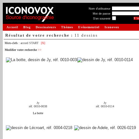
Nom d'utilisateur
Mot de passe
S'en souvenir
Accueil
Blog
Dessinateurs
Thèmes
Evénementiel
Iconovox
Résultat de votre recherche :
11 dessins
Mots-clefs :
accord START
[X]
Modifier votre recherche
>>
Jy
Jy
réf. 0010-0038
réf. 0010-0114
La botte