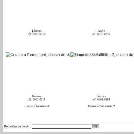
Lécroart
Adele
réf. 0004-0218
réf. 0026-0219
Gaüzère
Gaüzère
réf. 0001-0315
réf. 0001-0365
Course à l'armement
Course à l'armement 2
Rechercher un dessin
: