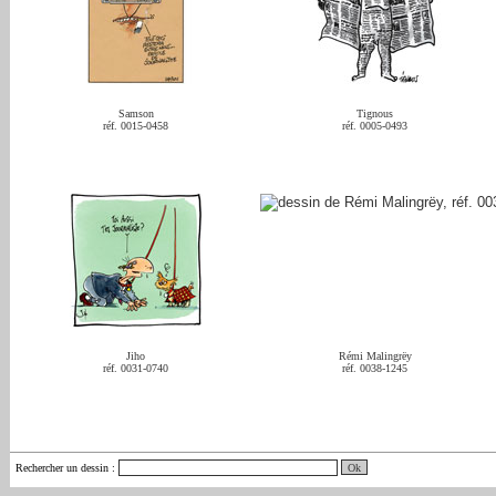
Samson
Tignous
réf. 0015-0458
réf. 0005-0493
Jiho
Rémi Malingrëy
réf. 0031-0740
réf. 0038-1245
Rechercher un dessin
: