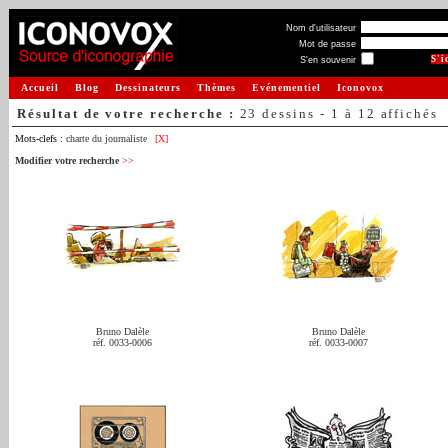
Nom d'utilisateur
Mot de passe
S'en souvenir
Accueil
Blog
Dessinateurs
Thèmes
Evénementiel
Iconovox
Résultat de votre recherche :
23 dessins - 1 à 12 affichés
Mots-clefs :
charte du journaliste
[X]
Modifier votre recherche
>>
Bruno Dalèle
Bruno Dalèle
réf. 0033-0006
réf. 0033-0007