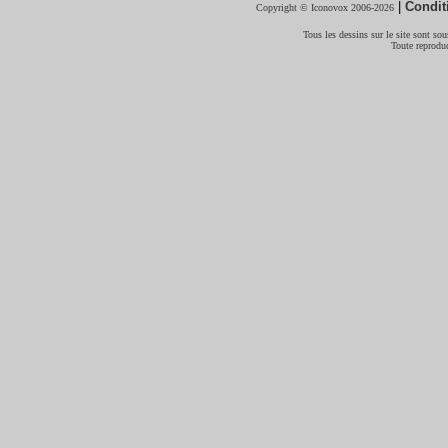
|
Condit
Copyright © Iconovox 2006-2026
Tous les dessins sur le site sont sous
Toute reproduc