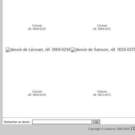
Lécroart
Lécroart
réf. 0004-0225
réf. 0004-0231
Lécroart
Samson
réf. 0004-0234
réf. 0015-0375
Rechercher un dessin
:
|
C
Copyright © Iconovox 2006-2026