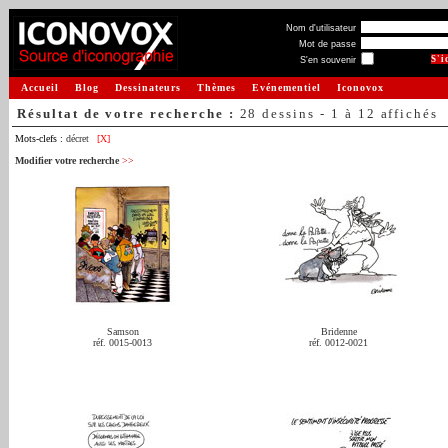
Nom d'utilisateur
Mot de passe
S'en souvenir
Accueil
Blog
Dessinateurs
Thèmes
Evénementiel
Iconovox
Résultat de votre recherche :
28 dessins - 1 à 12 affichés
Mots-clefs :
décret
[X]
Modifier votre recherche
>>
Samson
Bridenne
réf. 0015-0013
réf. 0012-0021