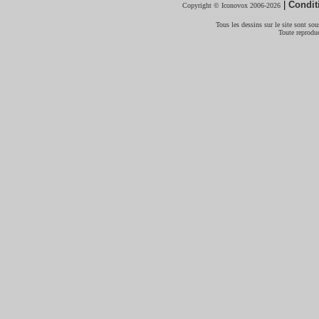
|
Condit
Copyright © Iconovox 2006-2026
Tous les dessins sur le site sont sous
Toute reproduc