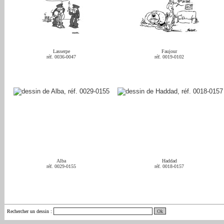
Lasserpe
Faujour
réf. 0036-0047
réf. 0019-0102
Alba
Haddad
réf. 0029-0155
réf. 0018-0157
Rechercher un dessin
: