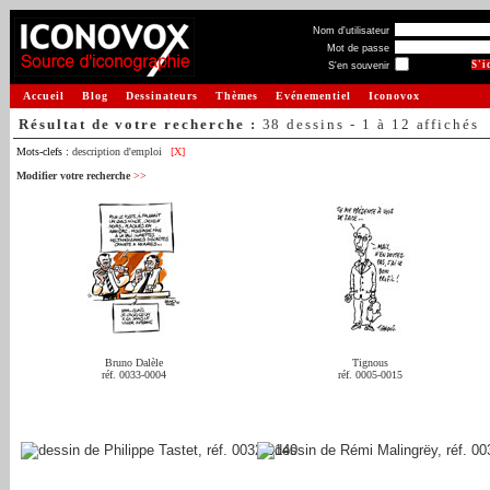
Nom d'utilisateur
Mot de passe
S'en souvenir
Accueil
Blog
Dessinateurs
Thèmes
Evénementiel
Iconovox
Résultat de votre recherche :
38 dessins - 1 à 12 affichés
Mots-clefs :
description d'emploi
[X]
Modifier votre recherche
>>
Bruno Dalèle
Tignous
réf. 0033-0004
réf. 0005-0015