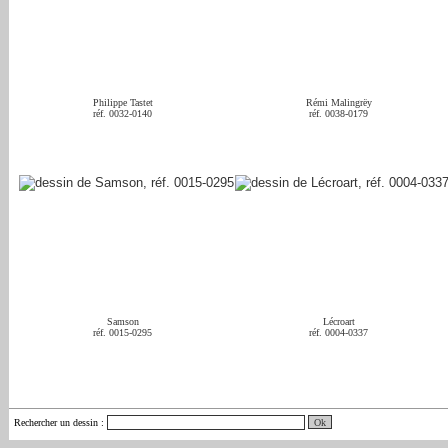
Philippe Tastet
Rémi Malingrëy
réf. 0032-0140
réf. 0038-0179
Samson
Lécroart
réf. 0015-0295
réf. 0004-0337
Rechercher un dessin
: