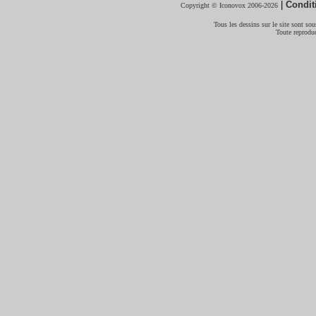
|
Condit
Copyright © Iconovox 2006-2026
Tous les dessins sur le site sont sous
Toute reproduc