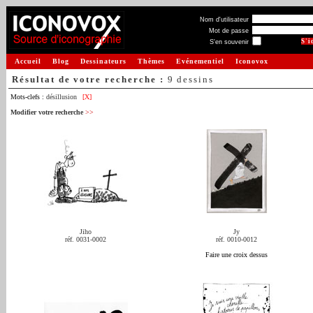
Nom d'utilisateur
Mot de passe
S'en souvenir
Accueil
Blog
Dessinateurs
Thèmes
Evénementiel
Iconovox
Résultat de votre recherche :
9 dessins
Mots-clefs :
désillusion
[X]
Modifier votre recherche
>>
Jiho
Jy
réf. 0031-0002
réf. 0010-0012
Faire une croix dessus