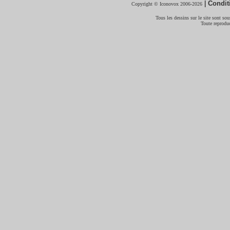
|
Condit
Copyright © Iconovox 2006-2026
Tous les dessins sur le site sont sous
Toute reproduc