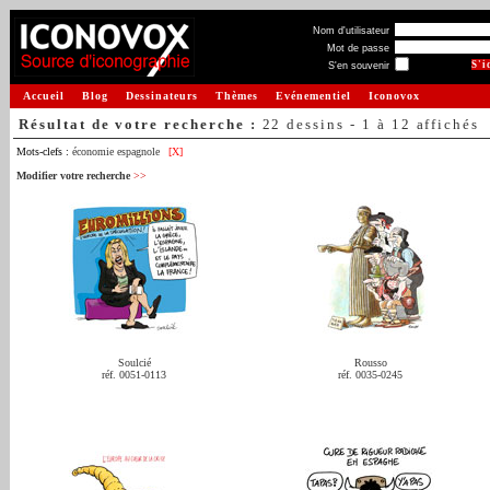
Nom d'utilisateur
Mot de passe
S'en souvenir
Accueil
Blog
Dessinateurs
Thèmes
Evénementiel
Iconovox
Résultat de votre recherche :
22 dessins - 1 à 12 affichés
Mots-clefs :
économie espagnole
[X]
Modifier votre recherche
>>
Soulcié
Rousso
réf. 0051-0113
réf. 0035-0245