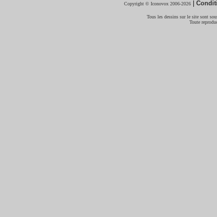
|
Condit
Copyright © Iconovox 2006-2026
Tous les dessins sur le site sont sous
Toute reproduc