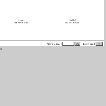
Carali
Haddad
réf. 0013-0080
réf. 0018-0096
Aller à la page :
Ok
- Page 1 sur 9
>>
us