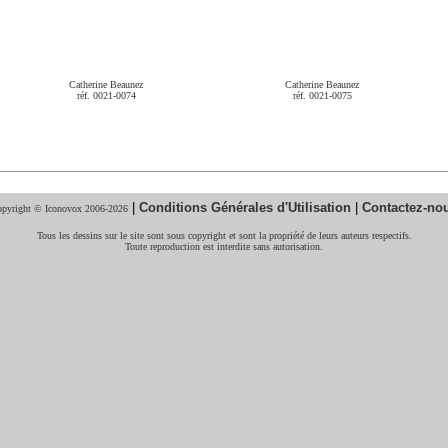
Catherine Beaunez
Catherine Beaunez
réf. 0021-0074
réf. 0021-0075
|
Conditions Générales d'Utilisation
|
Contactez-no
pyright © Iconovox 2006-2026
Tous les dessins sur le site sont sous copyright et sont la propriété de leurs auteurs respectifs.
Toute reproduction est interdite sans autorisation.