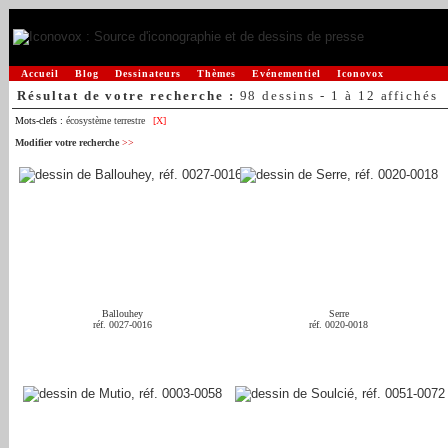
Accueil
Blog
Dessinateurs
Thèmes
Evénementiel
Iconovox
Résultat de votre recherche :
98 dessins - 1 à 12 affichés
Mots-clefs :
écosystème terrestre
[X]
Modifier votre recherche
>>
Ballouhey
Serre
réf. 0027-0016
réf. 0020-0018