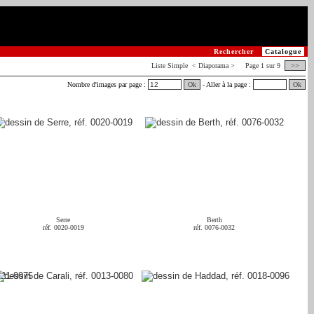
Rechercher
Catalogue
Liste
Simple
< Diaporama > Page 1 sur 9
>>
Nombre d'images par page :
Ok
- Aller à la page :
Ok
Serre
Berth
réf. 0020-0019
réf. 0076-0032