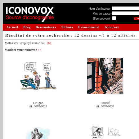
Nom d'utilisateur
Mot de passe
S'en souvenir
Accueil
Blog
Dessinateurs
Thèmes
Evénementiel
Iconovox
Résultat de votre recherche :
32 dessins - 1 à 12 affichés
Mots-clefs :
employé municipal
[X]
Modifier votre recherche
>>
Deligne
Honoré
réf. 0063-0015
réf. 0009-0039