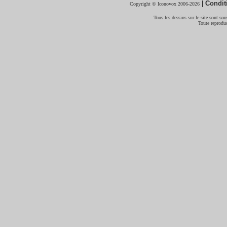
|
Condit
Copyright © Iconovox 2006-2026
Tous les dessins sur le site sont sous
Toute reproduc