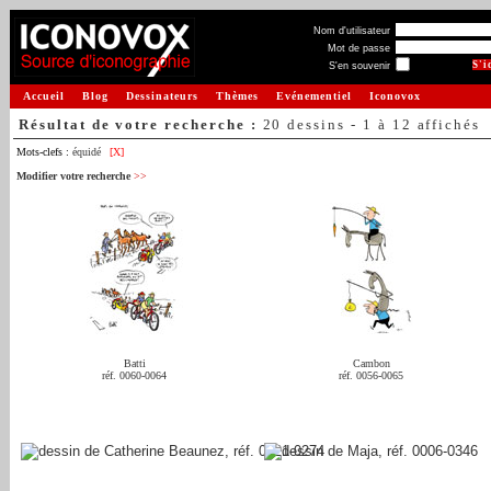
Nom d'utilisateur
Mot de passe
S'en souvenir
Accueil
Blog
Dessinateurs
Thèmes
Evénementiel
Iconovox
Résultat de votre recherche :
20 dessins - 1 à 12 affichés
Mots-clefs :
équidé
[X]
Modifier votre recherche
>>
Batti
Cambon
réf. 0060-0064
réf. 0056-0065