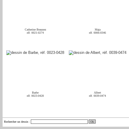
Catherine Beaunez
Maja
réf. 0021-0274
réf. 0006-0346
Barbe
Albert
réf. 0023-0428
réf. 0039-0474
Rechercher un dessin
: