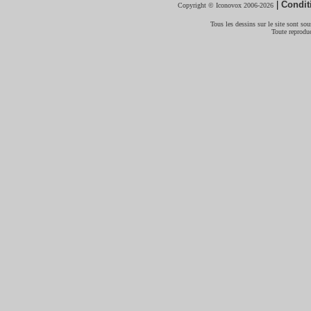
|
Condit
Copyright © Iconovox 2006-2026
Tous les dessins sur le site sont sous
Toute reproduc