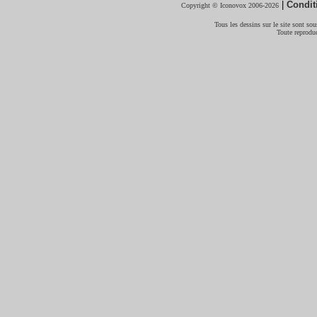
|
Condit
Copyright © Iconovox 2006-2026
Tous les dessins sur le site sont sous
Toute reproduc