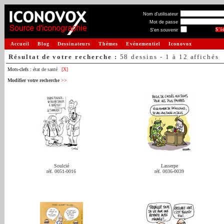
Nom d'utilisateur
Mot de passe
S'en souvenir
Accueil
Blog
Dessinateurs
Thèmes
Evénementiel
Iconovox
Résultat de votre recherche :
58 dessins - 1 à 12 affichés
Mots-clefs :
état de santé
[X]
Modifier votre recherche
>>
Soulcié
Lasserpe
réf. 0051-0016
réf. 0036-0039