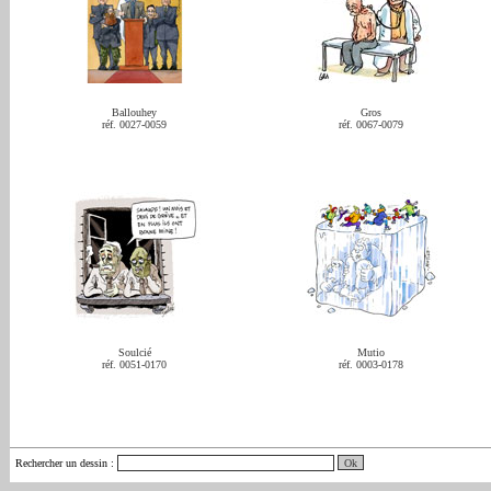
Ballouhey
Gros
réf. 0027-0059
réf. 0067-0079
Soulcié
Mutio
réf. 0051-0170
réf. 0003-0178
Rechercher un dessin
: