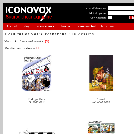
Nom d'utilisateur
Mot de passe
S'en souvenir
Accueil
Blog
Dessinateurs
Thèmes
Evénementiel
Iconovox
Résultat de votre recherche :
10 dessins
Mots-clefs :
formalité douanière
[X]
Modifier votre recherche
>>
Philippe Tastet
Tweedt
réf. 0032-0011
réf. 0007-0030