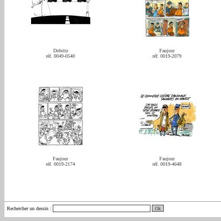
Dobritz
Faujour
réf. 0049-0540
réf. 0019-2079
Faujour
Faujour
réf. 0019-2174
réf. 0019-4648
Rechercher un dessin
: