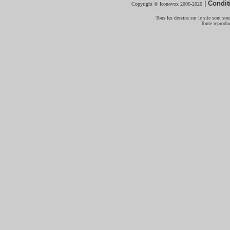
|
Condit
Copyright © Iconovox 2006-2026
Tous les dessins sur le site sont sous
Toute reproduc