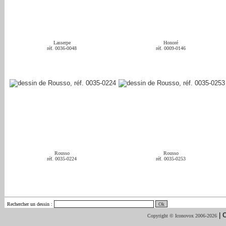
Lasserpe
Honoré
réf. 0036-0048
réf. 0009-0146
Rousso
Rousso
réf. 0035-0224
réf. 0035-0253
Rechercher un dessin
:
|
C
Copyright © Iconovox 2006-2026