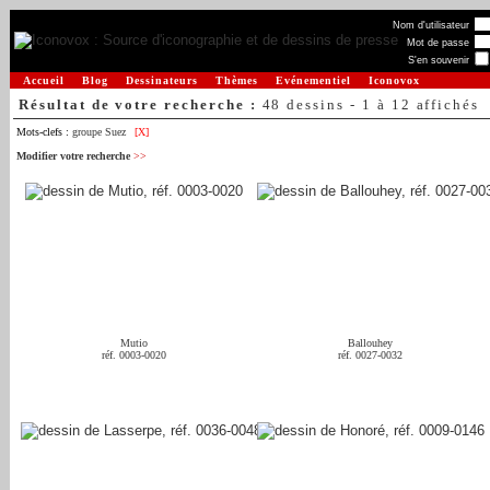
Nom d'utilisateur
Mot de passe
S'en souvenir
Accueil
Blog
Dessinateurs
Thèmes
Evénementiel
Iconovox
Résultat de votre recherche :
48 dessins - 1 à 12 affichés
Mots-clefs :
groupe Suez
[X]
Modifier votre recherche
>>
Mutio
Ballouhey
réf. 0003-0020
réf. 0027-0032