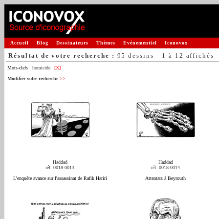
Accueil
Blog
Dessinateurs
Thèmes
Evénementiel
Iconovox
Résultat de votre recherche :
95 dessins - 1 à 12 affichés
Mots-clefs :
homicide
[X]
Modifier votre recherche
>>
Haddad
Haddad
réf. 0018-0013
réf. 0018-0014
L'enquête avance sur l'assassinat de Rafik Hariri
Attentats à Beyrouth