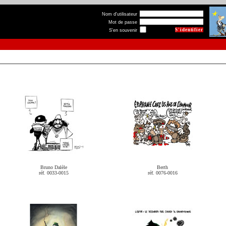
Nom d'utilisateur
Mot de passe
S'en souvenir
Bruno Dalèle
Berth
réf. 0033-0015
réf. 0076-0016