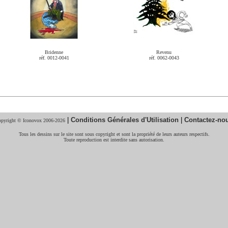
Bridenne
Revenu
réf. 0012-0041
réf. 0062-0043
|
Conditions Générales d'Utilisation
|
Contactez-no
pyright © Iconovox 2006-2026
Tous les dessins sur le site sont sous copyright et sont la propriété de leurs auteurs respectifs.
Toute reproduction est interdite sans autorisation.