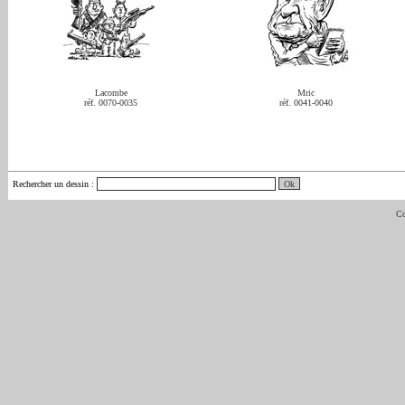
Lacombe
Mric
réf. 0070-0035
réf. 0041-0040
Rechercher un dessin
:
Co