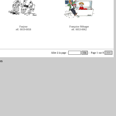
Faujour
Françoise Ménager
réf. 0019-0058
réf. 0053-0062
Aller à la page :
Ok
- Page 1 sur 8
>>
us