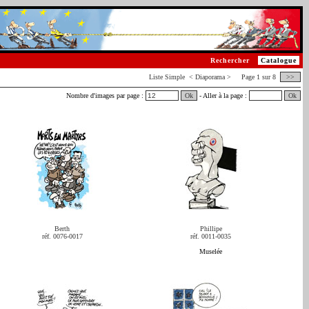
Rechercher
Catalogue
Liste
Simple
< Diaporama > Page 1 sur 8
>>
Nombre d'images par page :
Ok
- Aller à la page :
Ok
Berth
Phillipe
réf. 0076-0017
réf. 0011-0035
Muselée