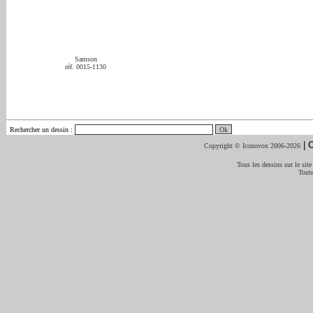
Samson
réf. 0015-1130
Rechercher un dessin
:
|
C
Copyright © Iconovox 2006-2026
Tous les dessins sur le site
Toute