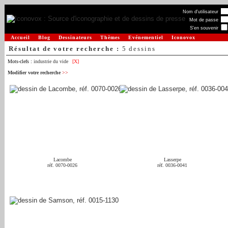
Nom d'utilisateur
Mot de passe
S'en souvenir
Accueil
Blog
Dessinateurs
Thèmes
Evénementiel
Iconovox
Résultat de votre recherche :
5 dessins
Mots-clefs :
industrie du vide
[X]
Modifier votre recherche
>>
Lacombe
Lasserpe
réf. 0070-0026
réf. 0036-0041