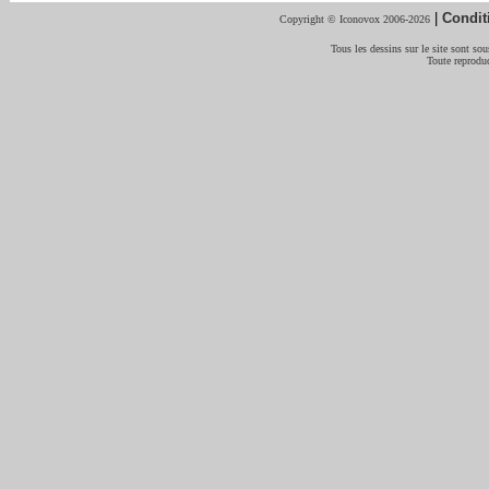
|
Condit
Copyright © Iconovox 2006-2026
Tous les dessins sur le site sont sous
Toute reproduc