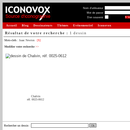
Nom d'utilisateur
Mot de passe
S'en souvenir
Accueil
Blog
Dessinateurs
Thèmes
Evénementiel
Iconovox
Résultat de votre recherche :
1 dessin
Mots-clefs :
Isaac Newton
[X]
Modifier votre recherche
>>
Chalvin
réf. 0025-0612
Rechercher un dessin
: