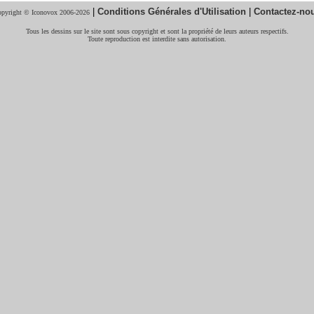
|
Conditions Générales d'Utilisation
|
Contactez-no
pyright © Iconovox 2006-2026
Tous les dessins sur le site sont sous copyright et sont la propriété de leurs auteurs respectifs.
Toute reproduction est interdite sans autorisation.