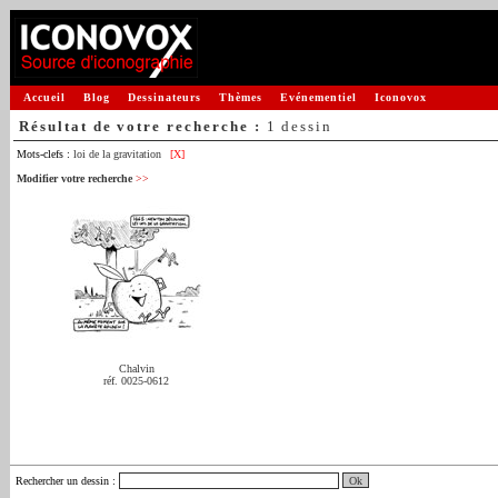
Accueil
Blog
Dessinateurs
Thèmes
Evénementiel
Iconovox
Résultat de votre recherche :
1 dessin
Mots-clefs :
loi de la gravitation
[X]
Modifier votre recherche
>>
Chalvin
réf. 0025-0612
Rechercher un dessin
: