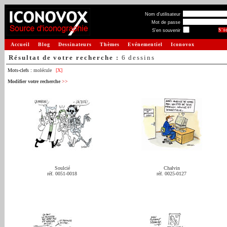
Nom d'utilisateur
Mot de passe
S'en souvenir
Accueil
Blog
Dessinateurs
Thèmes
Evénementiel
Iconovox
Résultat de votre recherche :
6 dessins
Mots-clefs :
molécule
[X]
Modifier votre recherche
>>
Soulcié
Chalvin
réf. 0051-0018
réf. 0025-0127