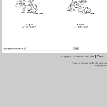
Faujour
Faujour
réf. 0019-3005
réf. 0019-3007
Rechercher un dessin
:
|
Condit
Copyright © Iconovox 2006-2026
Tous les dessins sur le site sont sous
Toute reproduc