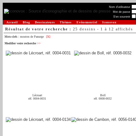
Nom d'utilisateur
Mot de passe
S'en souvenir
Accueil
Blog
Dessinateurs
Thèmes
Evénementiel
Iconovox
Résultat de votre recherche :
25 dessins - 1 à 12 affichés
Mots-clefs :
mouton de Panurge
[X]
Modifier votre recherche
>>
Lécroart
Boll
réf. 0004-0031
réf. 0008-0032