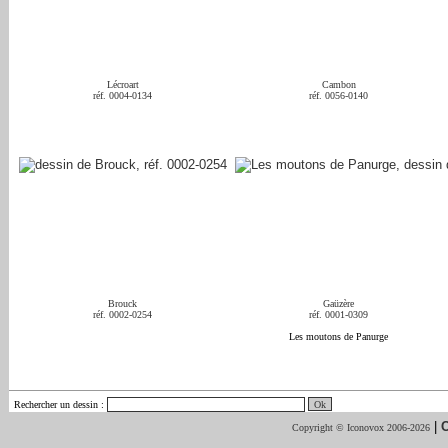
Lécroart
Cambon
réf. 0004-0134
réf. 0056-0140
Brouck
Gaüzère
réf. 0002-0254
réf. 0001-0309
Les moutons de Panurge
Rechercher un dessin
:
|
C
Copyright © Iconovox 2006-2026