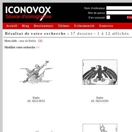
Nom d'utilisateur
Mot de passe
S'en souvenir
Accueil
Blog
Dessinateurs
Thèmes
Evénementiel
Iconovox
Résultat de votre recherche :
17 dessins - 1 à 12 affichés
Mots-clefs :
mur de Berlin
[X]
Modifier votre recherche
>>
Barbe
Barbe
réf. 0023-0054
réf. 0023-0200