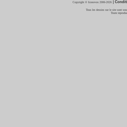
|
Condit
Copyright © Iconovox 2006-2026
Tous les dessins sur le site sont sous
Toute reproduc