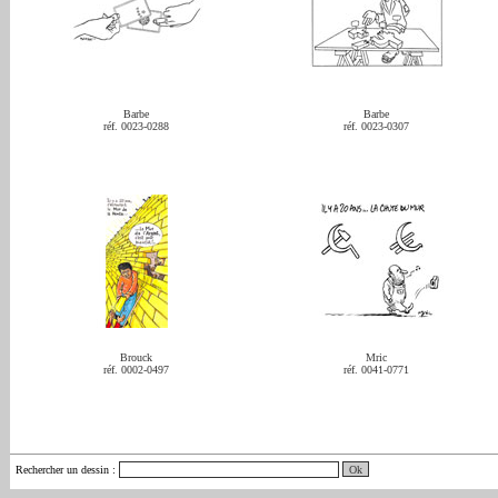
Barbe
Barbe
réf. 0023-0288
réf. 0023-0307
Brouck
Mric
réf. 0002-0497
réf. 0041-0771
Rechercher un dessin
: