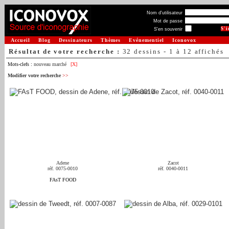
Nom d'utilisateur
Mot de passe
S'en souvenir
Accueil
Blog
Dessinateurs
Thèmes
Evénementiel
Iconovox
Résultat de votre recherche :
32 dessins - 1 à 12 affichés
Mots-clefs :
nouveau marché
[X]
Modifier votre recherche
>>
Adene
Zacot
réf. 0075-0010
réf. 0040-0011
FAsT FOOD