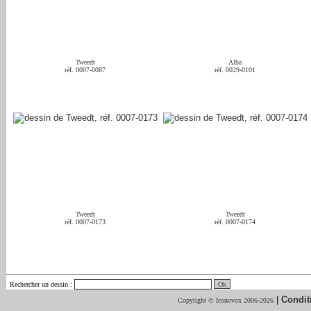
Tweedt
Alba
réf. 0007-0087
réf. 0029-0101
Tweedt
Tweedt
réf. 0007-0173
réf. 0007-0174
Rechercher un dessin
:
|
Condit
Copyright © Iconovox 2006-2026