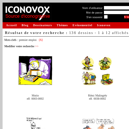
Nom d'utilisateur
Mot de passe
S'en souvenir
Accueil
Blog
Dessinateurs
Thèmes
Evénementiel
Iconovox
Résultat de votre recherche :
136 dessins - 1 à 12 affichés
Mots-clefs :
premier emploi
[X]
Modifier votre recherche
>>
Mutio
Rémi Malingrëy
réf. 0003-0002
réf. 0038-0002