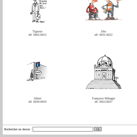
Tignous
Jiho
réf. 0005-0015
réf. 0031-0022
Albert
Françoise Ménager
réf. 0039-0033
réf. 0053-0037
Rechercher un dessin
: