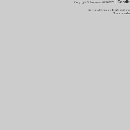
|
Condit
Copyright © Iconovox 2006-2026
Tous les dessins sur le site sont sous
Toute reproduc