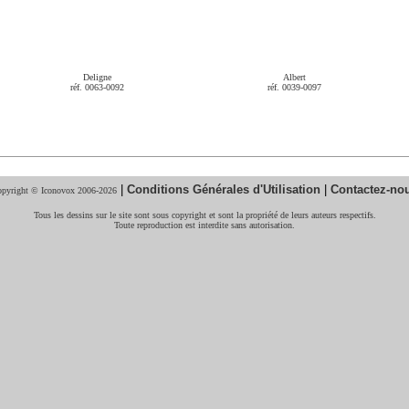
Deligne
Albert
réf. 0063-0092
réf. 0039-0097
|
Conditions Générales d'Utilisation
|
Contactez-no
pyright © Iconovox 2006-2026
Tous les dessins sur le site sont sous copyright et sont la propriété de leurs auteurs respectifs.
Toute reproduction est interdite sans autorisation.