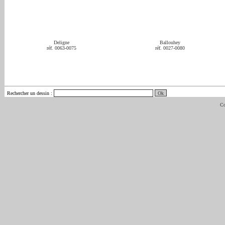
Deligne
Ballouhey
réf. 0063-0075
réf. 0027-0080
Rechercher un dessin
:
Co