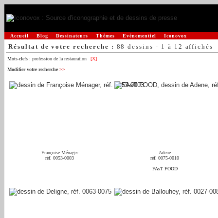
Accueil
Blog
Dessinateurs
Thèmes
Evénementiel
Iconovox
Résultat de votre recherche :
88 dessins - 1 à 12 affichés
Mots-clefs :
profession de la restauration
[X]
Modifier votre recherche
>>
Françoise Ménager
Adene
réf. 0053-0003
réf. 0075-0010
FAsT FOOD