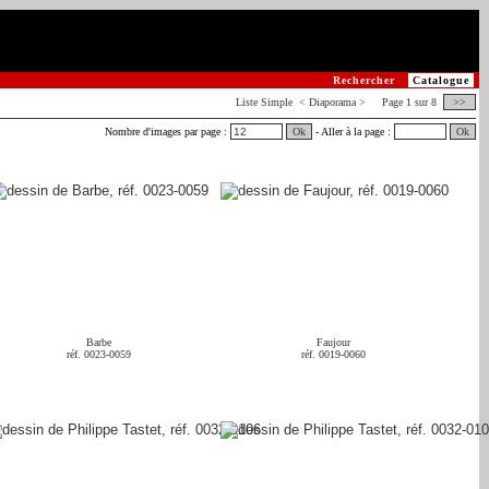
Rechercher
Catalogue
Liste
Simple
< Diaporama > Page 1 sur 8
>>
Nombre d'images par page :
Ok
- Aller à la page :
Ok
Barbe
Faujour
réf. 0023-0059
réf. 0019-0060