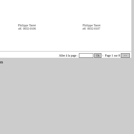
Philippe Tastet
Philippe Tastet
réf. 0032-0106
réf. 0032-0107
Aller à la page :
Ok
- Page 1 sur 8
>>
us