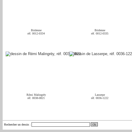
Bridenne
Bridenne
réf. 0012-0334
réf. 0012-0335
Rémi Malingrëy
Lasserpe
réf. 0038-0821
réf. 0036-1222
Rechercher un dessin
: