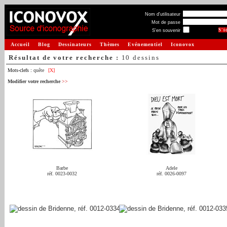
Nom d'utilisateur
Mot de passe
S'en souvenir
Accueil
Blog
Dessinateurs
Thèmes
Evénementiel
Iconovox
Résultat de votre recherche :
10 dessins
Mots-clefs :
quête
[X]
Modifier votre recherche
>>
Barbe
Adele
réf. 0023-0032
réf. 0026-0097