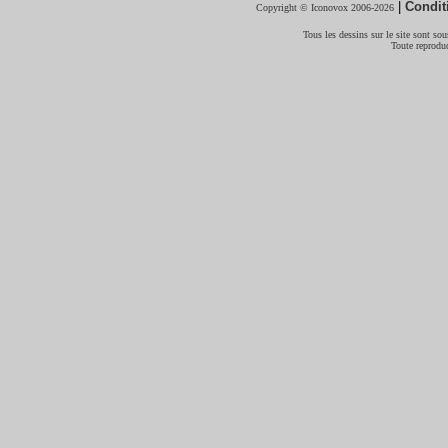
|
Condit
Copyright © Iconovox 2006-2026
Tous les dessins sur le site sont sous
Toute reproduc