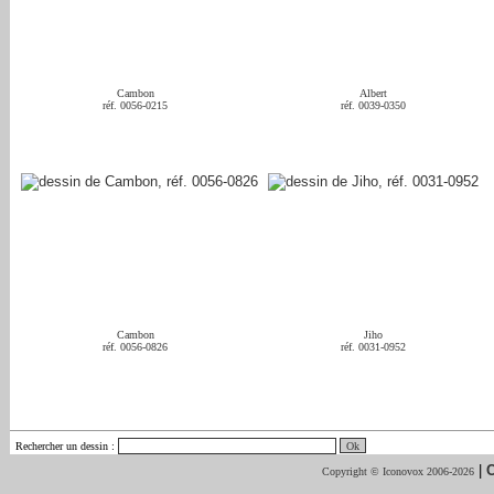
Cambon
Albert
réf. 0056-0215
réf. 0039-0350
Cambon
Jiho
réf. 0056-0826
réf. 0031-0952
Rechercher un dessin
:
|
C
Copyright © Iconovox 2006-2026