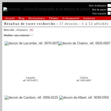
Nom d'utilisateur
Mot de passe
S'en souvenir
Accueil
Blog
Dessinateurs
Thèmes
Evénementiel
Iconovox
Résultat de votre recherche :
17 dessins - 1 à 12 affichés
Mots-clefs :
réclamation
[X]
Modifier votre recherche
>>
Lacombe
Chalvin
réf. 0070-0075
réf. 0025-0097