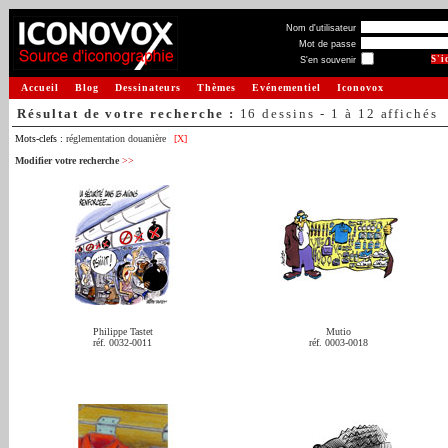
Nom d'utilisateur
Mot de passe
S'en souvenir
Accueil
Blog
Dessinateurs
Thèmes
Evénementiel
Iconovox
Résultat de votre recherche :
16 dessins - 1 à 12 affichés
Mots-clefs :
réglementation douanière
[X]
Modifier votre recherche
>>
Philippe Tastet
Mutio
réf. 0032-0011
réf. 0003-0018