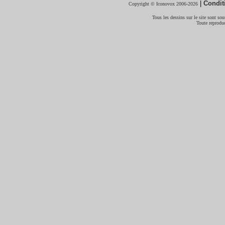
|
Condit
Copyright © Iconovox 2006-2026
Tous les dessins sur le site sont sous
Toute reproduc