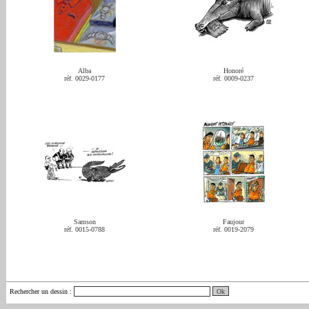
Alba
Honoré
réf. 0029-0177
réf. 0009-0237
Samson
Faujour
réf. 0015-0788
réf. 0019-2079
Rechercher un dessin
: