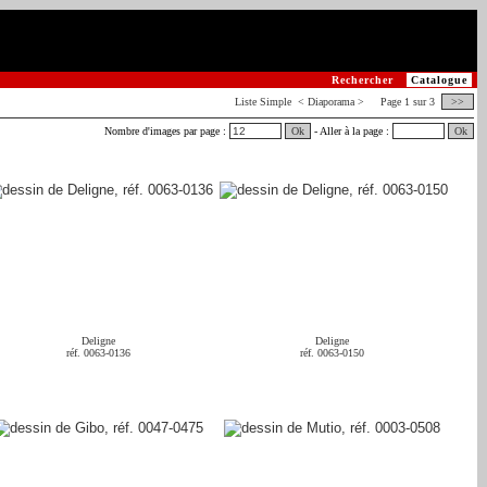
Rechercher
Catalogue
Liste
Simple
< Diaporama > Page 1 sur 3
>>
Nombre d'images par page :
Ok
- Aller à la page :
Ok
Deligne
Deligne
réf. 0063-0136
réf. 0063-0150