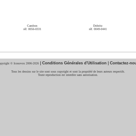
Cambon
Dobritz
réf. 0056-0331
réf. 0049-0441
|
Conditions Générales d'Utilisation
|
Contactez-no
pyright © Iconovox 2006-2026
Tous les dessins sur le site sont sous copyright et sont la propriété de leurs auteurs respectifs.
Toute reproduction est interdite sans autorisation.