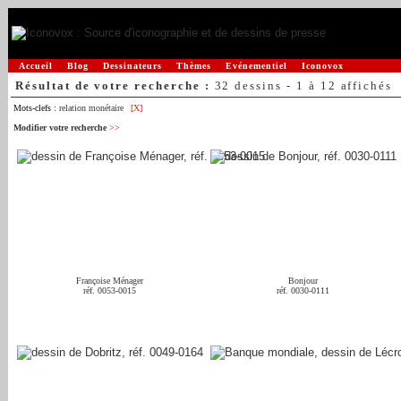
Accueil
Blog
Dessinateurs
Thèmes
Evénementiel
Iconovox
Résultat de votre recherche :
32 dessins - 1 à 12 affichés
Mots-clefs :
relation monétaire
[X]
Modifier votre recherche
>>
Françoise Ménager
Bonjour
réf. 0053-0015
réf. 0030-0111