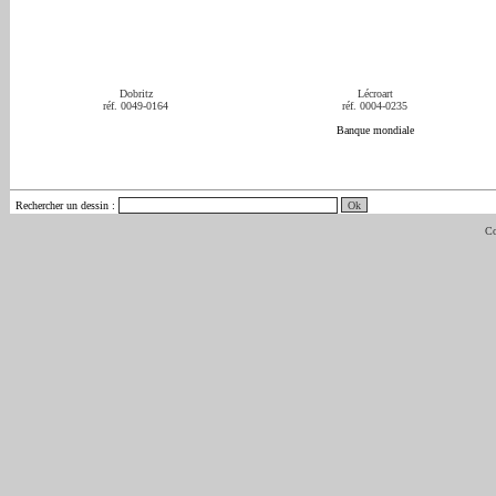
Dobritz
Lécroart
réf. 0049-0164
réf. 0004-0235
Banque mondiale
Rechercher un dessin
:
Co