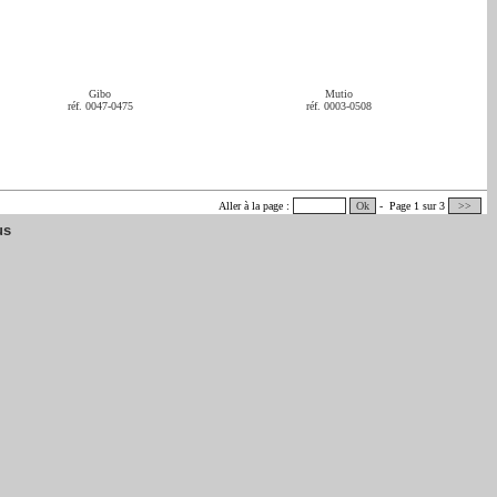
Gibo
Mutio
réf. 0047-0475
réf. 0003-0508
Aller à la page :
Ok
- Page 1 sur 3
>>
us