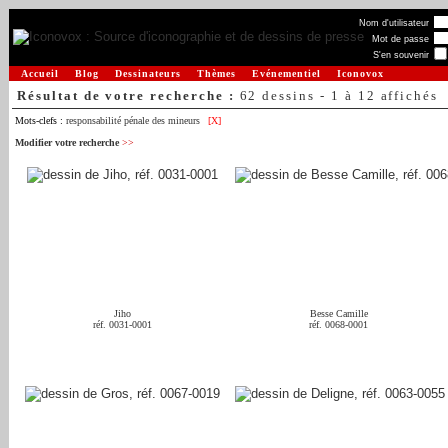
Nom d'utilisateur
Mot de passe
S'en souvenir
Accueil
Blog
Dessinateurs
Thèmes
Evénementiel
Iconovox
Résultat de votre recherche :
62 dessins - 1 à 12 affichés
Mots-clefs :
responsabilité pénale des mineurs
[X]
Modifier votre recherche
>>
Jiho
Besse Camille
réf. 0031-0001
réf. 0068-0001