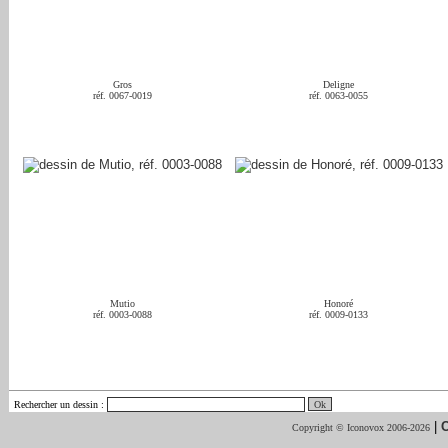
Gros
Deligne
réf. 0067-0019
réf. 0063-0055
Mutio
Honoré
réf. 0003-0088
réf. 0009-0133
Rechercher un dessin
:
|
C
Copyright © Iconovox 2006-2026