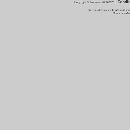
|
Condit
Copyright © Iconovox 2006-2026
Tous les dessins sur le site sont sous
Toute reproduc