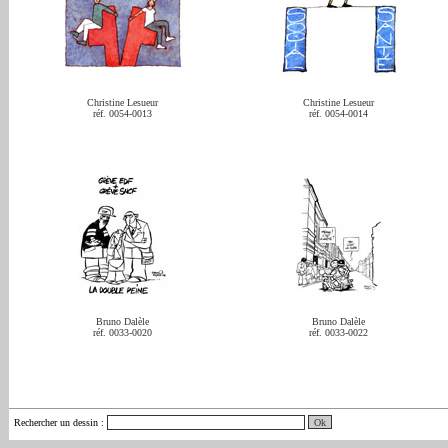
Christine Lesueur
Christine Lesueur
réf. 0054-0013
réf. 0054-0014
Bruno Dalèle
Bruno Dalèle
réf. 0033-0020
réf. 0033-0022
Rechercher un dessin
: