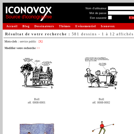
Nom d'utilisateur
Mot de passe
S'en souvenir
Accueil
Blog
Dessinateurs
Thèmes
Evénementiel
Iconovox
Résultat de votre recherche :
581 dessins - 1 à 12 affichés
Mots-clefs :
service public
[X]
Modifier votre recherche
>>
Boll
Boll
réf. 0008-0001
réf. 0008-0002