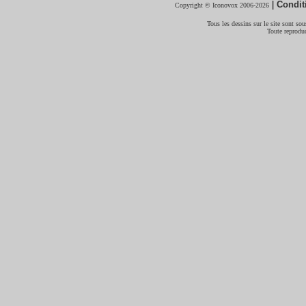
|
Condit
Copyright © Iconovox 2006-2026
Tous les dessins sur le site sont sous
Toute reproduc