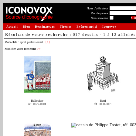
Nom d'utilisateur
Mot de passe
S'en souvenir
Accueil
Blog
Dessinateurs
Thèmes
Evénementiel
Iconovox
Résultat de votre recherche :
617 dessins - 1 à 12 affichés
Mots-clefs :
sport professionnel
[X]
Modifier votre recherche
>>
Ballouhey
Batti
réf. 0027-0001
réf. 0060-0001