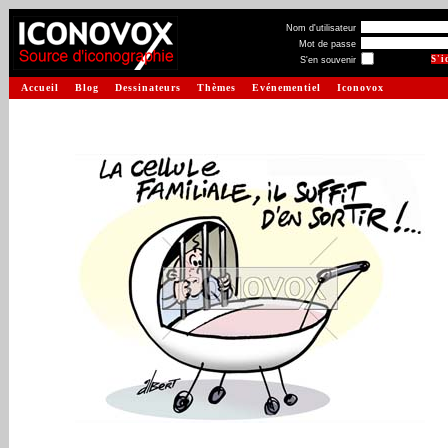
Nom d'utilisateur
Mot de passe
S'en souvenir
Accueil
Blog
Dessinateurs
Thèmes
Evénementiel
Iconovox