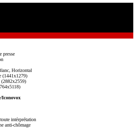
e presse
on
lanc, Horizontal
e (1441x1279)
d (2882x2559)
5764x5118)
/Iconovox
toute intérprétation
e anti-chômage