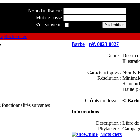
Nom d'utilisateur
Mot de passe
S'en souvenir
ue
Rechercher
Barbe
-
réf. 0023-0027
Genre :
Dessin d
Illustrati
e
Caractéristiques :
Noir & B
Résolution :
Minimal
Standar
Haute (
Crédits du dessin :
© Barbe
 fonctionnalités suivantes :
Informations
Description :
Libre de 
Phylactère :
Campagn
Mots-clefs