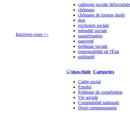
catégorie sociale défavorisé
chômage
chômage de longue durée
don
exclusion sociale
inégalité sociale
Inscrivez-vous
>>
paupérisation
pauvreté
politique sociale
responsabilité de l'État
solidarité
Catégories
Cadre social
Emploi
Politique de coopération
Vie sociale
Comptabilité nationale
Droit communautaire