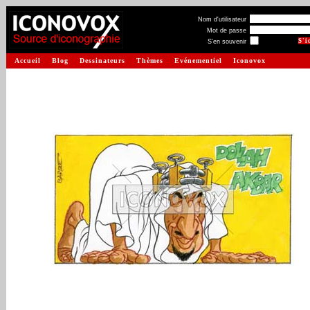
Nom d'utilisateur
Mot de passe
S'en souvenir
Accueil
Blog
Dessinateurs
Thèmes
Evénementiel
Iconovox