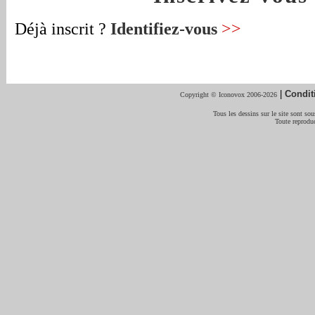
Déjà inscrit ?
Identifiez-vous
>>
|
Condit
Copyright © Iconovox 2006-2026
Tous les dessins sur le site sont sous
Toute reproduc