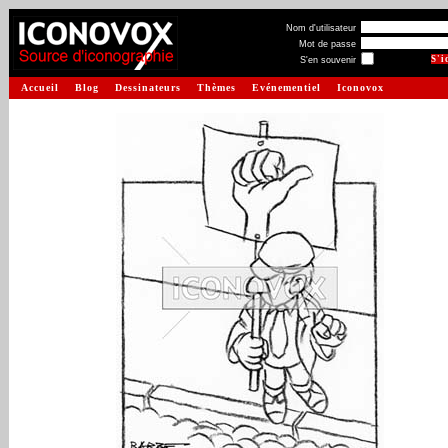
Nom d'utilisateur
Mot de passe
S'en souvenir
Accueil
Blog
Dessinateurs
Thèmes
Evénementiel
Iconovox