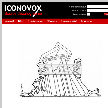
Nom d'utilisateur
Mot de passe
S'en souvenir
Accueil
Blog
Dessinateurs
Thèmes
Evénementiel
Iconovox