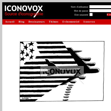
Nom d'utilisateur
Mot de passe
S'en souvenir
Accueil
Blog
Dessinateurs
Thèmes
Evénementiel
Iconovox