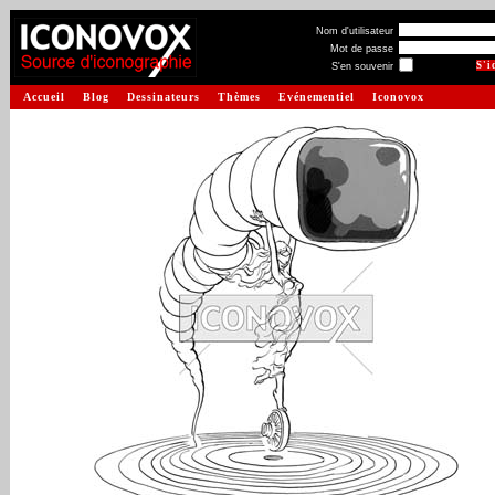
Nom d'utilisateur
Mot de passe
S'en souvenir
Accueil
Blog
Dessinateurs
Thèmes
Evénementiel
Iconovox