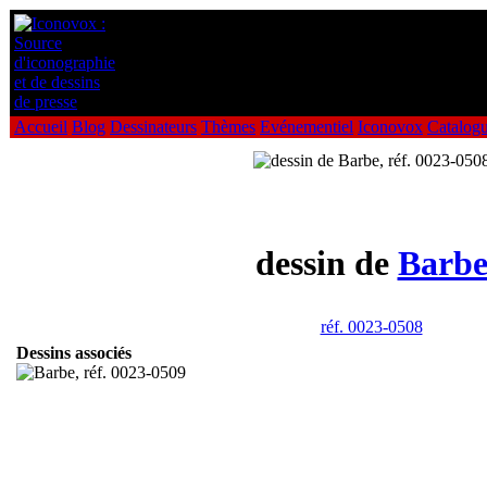
Accueil
Blog
Dessinateurs
Thèmes
Evénementiel
Iconovox
Catalog
dessin de
Barb
réf. 0023-0508
Dessins associés