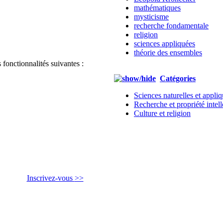
mathématiques
mysticisme
recherche fondamentale
religion
sciences appliquées
théorie des ensembles
 fonctionnalités suivantes :
Catégories
Sciences naturelles et appli
Recherche et propriété intell
Culture et religion
Inscrivez-vous
>>