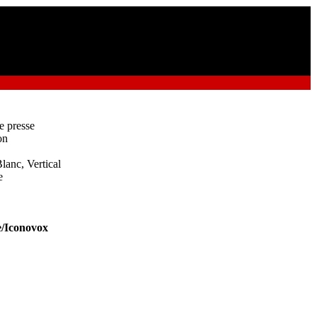
e presse
on
lanc, Vertical
e
/Iconovox