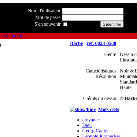
Nom d'utilisateur
Mot de passe
S'en souvenir
ue
Rechercher
Barbe
-
réf. 0023-0508
Genre :
Dessin d
Illustrati
Caractéristiques :
Noir & B
e
Résolution :
Minimal
Standard
Haute
Crédits du dessin :
© Barbe
Mots-clefs
croyance
Dieu
Georg Cantor
Leopold Kronecker