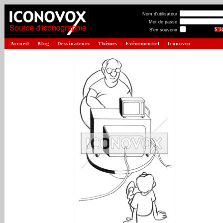
Nom d'utilisateur
Mot de passe
S'en souvenir
Accueil
Blog
Dessinateurs
Thèmes
Evénementiel
Iconovox