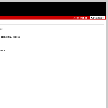
Rechercher
Catalogue
sse
 Horizontal, Vertical
novox