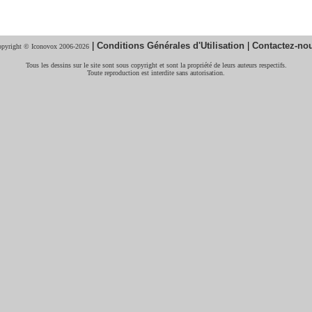
|
Conditions Générales d'Utilisation
|
Contactez-no
pyright © Iconovox 2006-2026
Tous les dessins sur le site sont sous copyright et sont la propriété de leurs auteurs respectifs.
Toute reproduction est interdite sans autorisation.