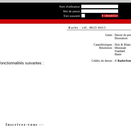
Nom d'utilisateur
Mot de passe
S'en souvenir
Barbe
-
réf. 0023-0615
Genre :
Dessin de pre
Illustration
Caractéristiques :
Noir & Blanc,
Résolution :
Minimale
Standard
Haute
Crédits du dessin :
© Barbe/Ico
fonctionnalités suivantes :
Inscrivez-vous
>>