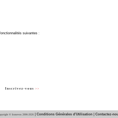
fonctionnalités suivantes :
Inscrivez-vous
>>
|
Conditions Générales d'Utilisation
|
Contactez-no
pyright © Iconovox 2006-2026