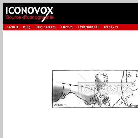
Accueil
Blog
Dessinateurs
Thèmes
Evénementiel
Iconovox