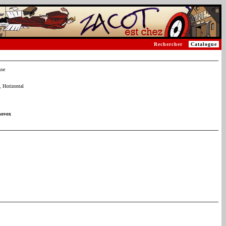
Rechercher
Catalogue
sse
 Horizontal
novox