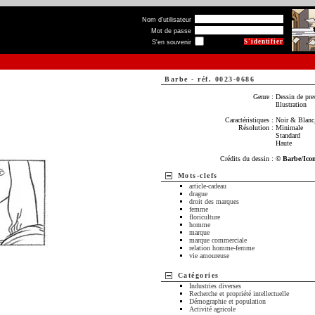
Nom d'utilisateur
Mot de passe
S'en souvenir
Barbe
-
réf. 0023-0686
Genre :
Dessin de pre
Illustration
Caractéristiques :
Noir & Blanc,
Résolution :
Minimale
Standard
Haute
Crédits du dessin :
© Barbe/Ico
Mots-clefs
article-cadeau
drague
droit des marques
femme
floriculture
homme
marque
marque commerciale
relation homme-femme
vie amoureuse
Catégories
Industries diverses
Recherche et propriété intellectuelle
Démographie et population
Activité agricole