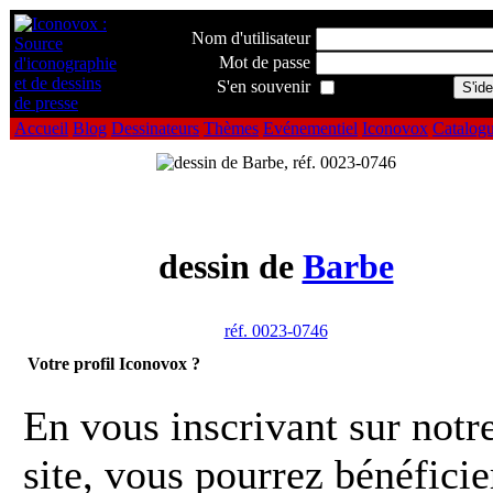
Nom d'utilisateur
Mot de passe
S'en souvenir
Accueil
Blog
Dessinateurs
Thèmes
Evénementiel
Iconovox
Catalog
dessin de
Barbe
réf. 0023-0746
Votre profil Iconovox ?
En vous inscrivant sur notr
site, vous pourrez bénéficie