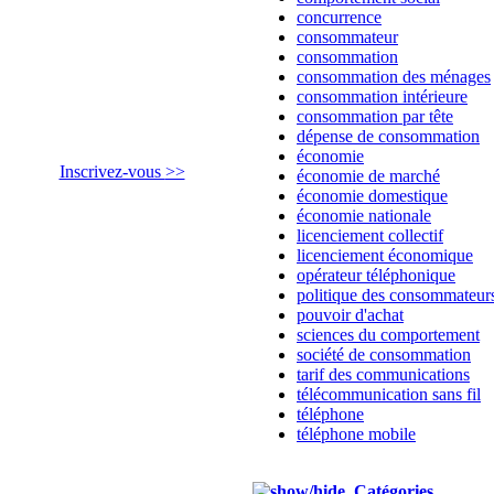
concurrence
consommateur
consommation
consommation des ménages
consommation intérieure
consommation par tête
dépense de consommation
économie
Inscrivez-vous
>>
économie de marché
économie domestique
économie nationale
licenciement collectif
licenciement économique
opérateur téléphonique
politique des consommateur
pouvoir d'achat
sciences du comportement
société de consommation
tarif des communications
télécommunication sans fil
téléphone
téléphone mobile
Catégories