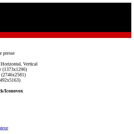
e presse
 Horizontal, Vertical
e (1373x1290)
d (2746x2581)
5492x5163)
k/Iconovox
teur