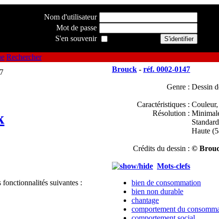
Nom d'utilisateur
Mot de passe
S'en souvenir
ue
Rechercher
Brouck
-
réf. 0002-0147
Genre :
Dessin d
Caractéristiques :
Couleur,
Résolution :
Minimal
k
Standar
Haute (
Crédits du dessin :
© Brouc
Mots-clefs
 fonctionnalités suivantes :
bien de consommation
bien non durable
chantage
comportement du consomma
comportement social