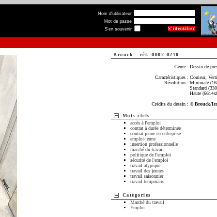
Nom d'utilisateur
Mot de passe
S'en souvenir
Brouck
-
réf. 0002-0210
Genre :
Dessin de pre
Caractéristiques :
Couleur, Verti
Résolution :
Minimale (16
Standard (33
Haute (6614x
Crédits du dessin :
© Brouck/Ic
Mots-clefs
accès à l'emploi
contrat à durée déterminée
contrat jeune en entreprise
emploi-jeune
insertion professionnelle
marché du travail
politique de l'emploi
sécurité de l'emploi
travail atypique
travail des jeunes
travail saisonnier
travail temporaire
Catégories
Marché du travail
Emploi