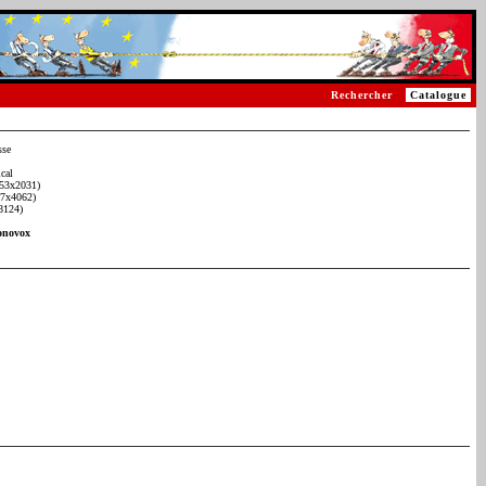
Rechercher
Catalogue
sse
cal
53x2031)
07x4062)
8124)
onovox