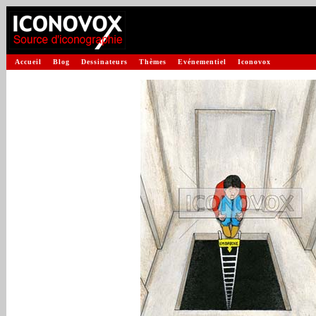
Accueil
Blog
Dessinateurs
Thèmes
Evénementiel
Iconovox