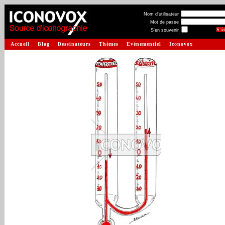
Nom d'utilisateur
Mot de passe
S'en souvenir
Accueil
Blog
Dessinateurs
Thèmes
Evénementiel
Iconovox