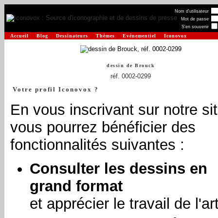
Nom d'utilisateur
Mot de passe
S'en souvenir
Accueil
Blog
Dessinateurs
Thèmes
Evénementiel
Iconovox
dessin de
Brouck
réf. 0002-0299
Votre profil Iconovox ?
En vous inscrivant sur notre sit
vous pourrez bénéficier des
fonctionnalités suivantes :
Consulter les dessins en
grand format
et apprécier le travail de l'art