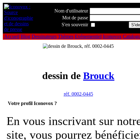
Nom d'utilisateur
Mot de passe
S'en souvenir
Accueil
Blog
Dessinateurs
Thèmes
Evénementiel
Iconovox
Catalog
dessin de
Brouck
réf. 0002-0445
Votre profil Iconovox ?
En vous inscrivant sur notr
site, vous pourrez bénéficie