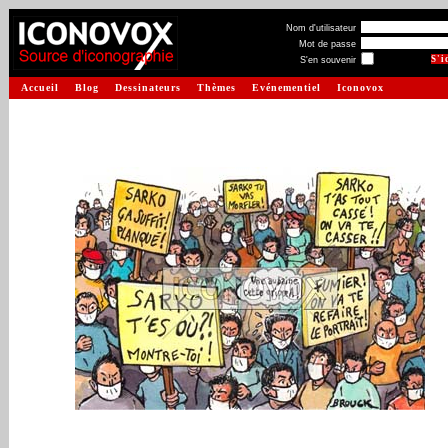
Nom d'utilisateur
Mot de passe
S'en souvenir
Accueil
Blog
Dessinateurs
Thèmes
Evénementiel
Iconovox