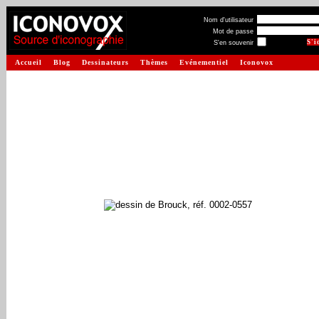
Nom d'utilisateur
Mot de passe
S'en souvenir
Accueil
Blog
Dessinateurs
Thèmes
Evénementiel
Iconovox